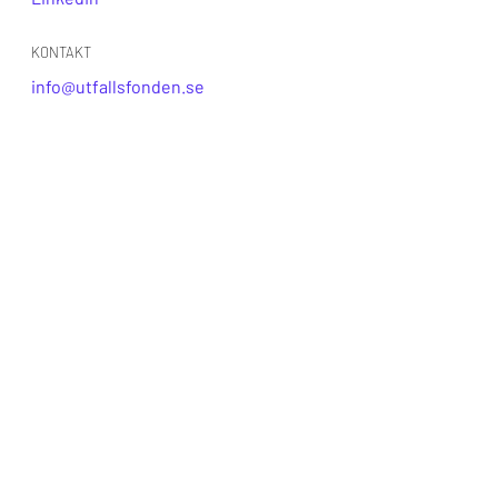
KONTAKT
info@utfallsfonden.se
Norrsken House
Birger Jarlsgatan 57 C
113 56 Stockholm
INNEHÅLL
Start
Varför Utfallsfonden behövs
Så går ett samarbete till
Våra finansieringsmodeller
Våra investeringar
Vårt team
Våra finansiärer
Vanliga frågor
Fördjupning