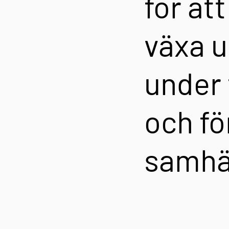
för at
växa u
under 
och f
samhäl