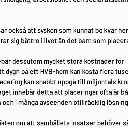
isar också att syskon som kunnat bo kvar he
arar sig bättre i livet än det barn som placer
ebär dessutom mycket stora kostnader för 
 dygn på ett HVB-hem kan kosta flera tuse
acering kan snabbt uppgå till miljontals kro
et innebär detta att placeringar ofta är bå
och i många avseenden otillräcklig lösning
ikten om att samhällets insatser behöver sä