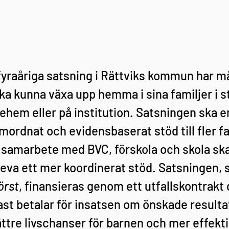
yraåriga satsning i Rättviks kommun har mål
a kunna växa upp hemma i sina familjer i stä
jehem eller på institution. Satsningen ska e
mordnat och evidensbaserat stöd till fler fa
 samarbete med BVC, förskola och skola ska 
pleva ett mer koordinerat stöd. Satsningen, 
rst
, finansieras genom ett utfallskontrakt 
 betalar för insatsen om önskade resulta
ttre livschanser för barnen och mer effekti