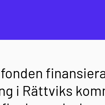
sfonden finansier
ng i Rättviks ko