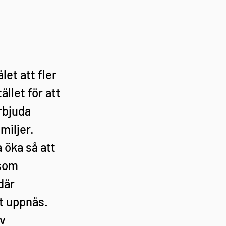
et att fler 
llet för att 
rbjuda 
miljer. 
öka så att 
som 
där 
t uppnås. 
v 