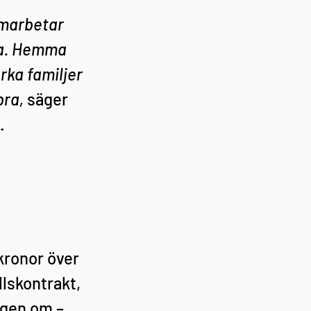
amarbetar 
ora. Hemma 
rka familjer 
ra, 
säger 
.
kronor över 
llskontrakt, 
ngen om – 