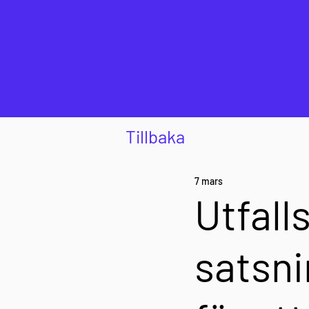
Tillbaka
7 mars
Utfall
satsni