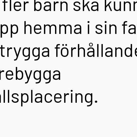
t fler barn ska kun
pp hemma i sin fa
trygga förhålland
örebygga
lsplacering.