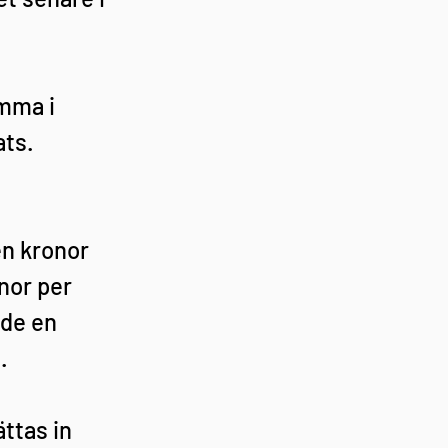
mma i 
ats.
n kronor 
nor per 
de en 
.
ttas in 