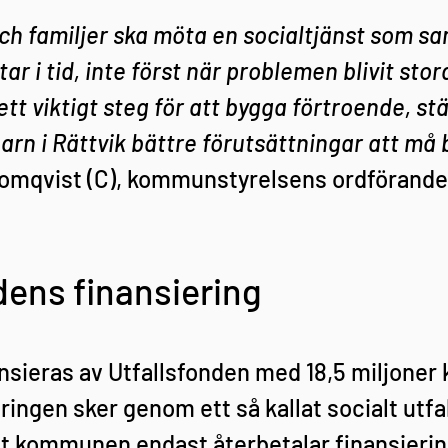
ch familjer ska möta en socialtjänst som s
tar i tid, inte först när problemen blivit st
 ett viktigt steg för att bygga förtroende, stä
arn i Rättvik bättre förutsättningar att må b
Momqvist (C), kommunstyrelsens ordförande
dens finansiering 
nsieras av Utfallsfonden med 18,5 miljoner 
eringen sker genom ett så kallat socialt utfa
att kommunen endast återbetalar finansieri