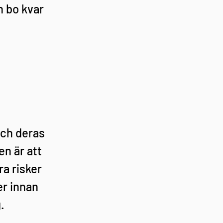
n bo kvar 
och deras 
n är att 
a risker 
r innan 
.