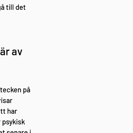
till det 
är av 
 tecken på 
isar 
tt har 
 psykisk 
t senare i 