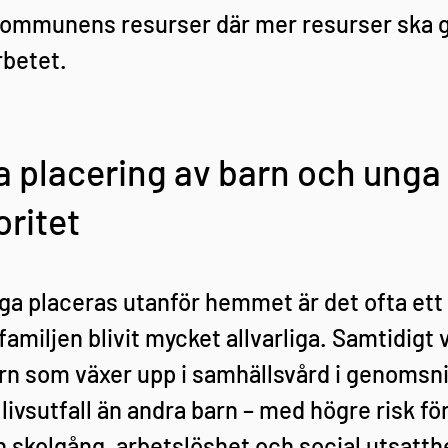
ommunens resurser där mer resurser ska gå 
rbetet.
a placering av barn och unga 
oritet
ga placeras utanför hemmet är det ofta ett
familjen blivit mycket allvarliga. Samtidigt v
arn som växer upp i samhällsvård i genomsni
livsutfall än andra barn – med högre risk för
 skolgång, arbetslöshet och social utsatthe