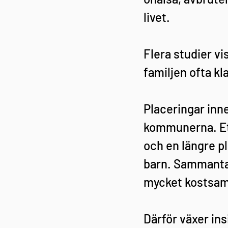
livet.
Flera studier v
familjen ofta kl
Placeringar inn
kommunerna. Ett
och en längre pl
barn. Sammantag
mycket kostsam 
Därför växer ins