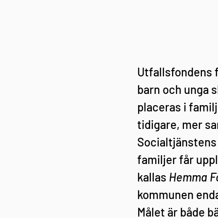
Utfallsfondens f
barn och unga sk
placeras i famil
tidigare, mer sa
Socialtjänstens
familjer får up
kallas 
Hemma Fö
kommunen endast
Målet är både bä