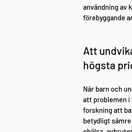
användning av k
förebyggande a
Att undvik
högsta pri
När barn och un
att problemen i 
forskning att b
betydligt sämre 
ohälsa, avbruten