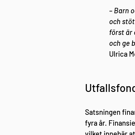
– 
Barn o
och stöt
först är
och ge b
Ulrica 
Utfallsfon
Satsningen fina
fyra år. Finansi
vilket innebär 