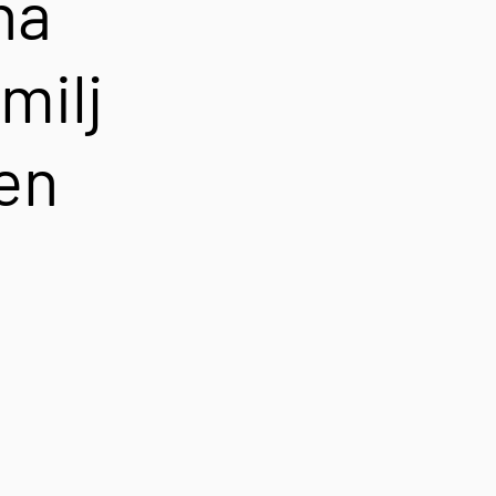
na
milj
en