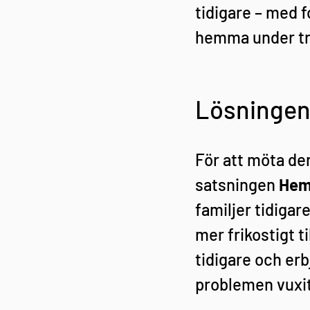
tidigare – med f
hemma under tr
Lösningen
För att möta de
satsningen 
Hem
familjer tidigar
mer frikostigt t
tidigare och er
problemen vuxit 