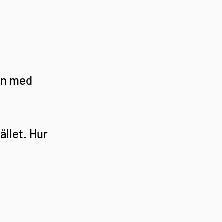
an med 
llet. Hur 