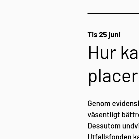
Tis 25 juni
Hur ka
placer
Genom evidensba
väsentligt bättr
Dessutom undvi
Utfallsfonden k