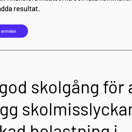
ådda resultat.
h anmälan
lgod skolgång för a
gg skolmisslycka
kad belastning i 