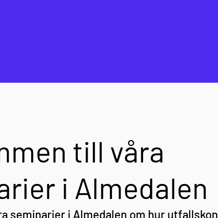
men till våra
rier i Almedalen
ra seminarier i Almedalen om hur utfallskon