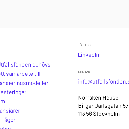
FÖLJ OSS
LinkedIn
Utfallsfonden behövs
KONTAKT
tt samarbete till
info@utfallsfonden.
nansieringsmodeller
vesteringar
Norrsken House
am
Birger Jarlsgatan 57
nansiärer
113 56 Stockholm
 frågor
ning