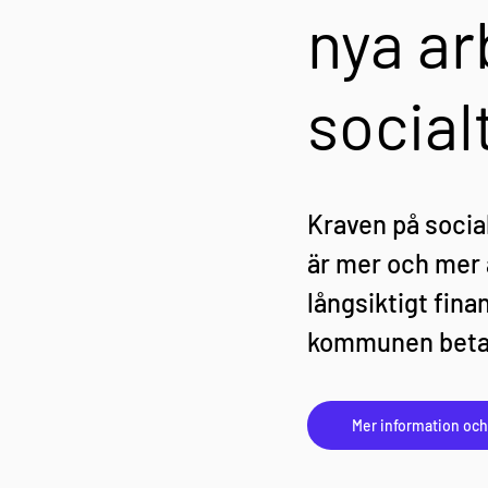
nya ar
social
Kraven på soci
är mer och mer 
långsiktigt fin
kommunen betala
Mer information oc