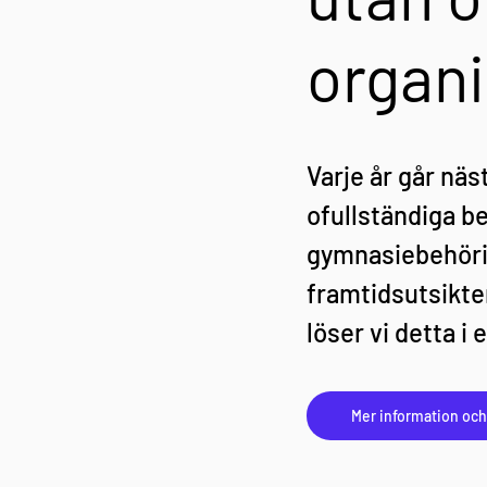
organ
Varje år går näs
ofullständiga b
gymnasiebehörig
framtidsutsikter
löser vi detta i
Mer information oc