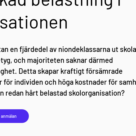
isationen
tan en fjärdedel av niondeklassarna ut skol
etyg, och majoriteten saknar därmed 
het. Detta skapar kraftigt försämrade 
 för individen och höga kostnader för samhä
 en redan hårt belastad skolorganisation?
h anmälan