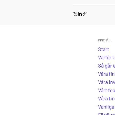
INNEHÅLL
Start
Varför 
Så går e
Våra fi
Våra in
Vårt te
Våra fi
Vanliga
Fördjup