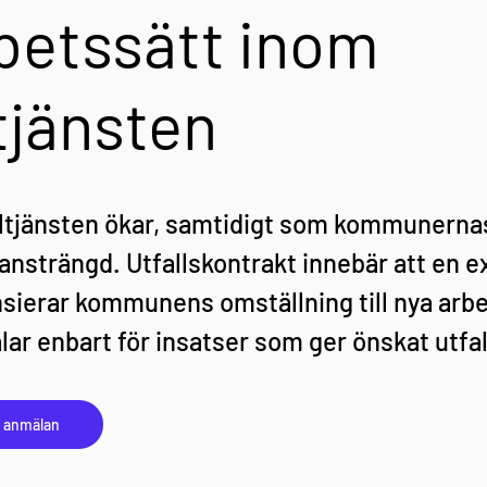
betssätt inom 
tjänsten
altjänsten ökar, samtidigt som kommunerna
ansträngd. Utfallskontrakt innebär att en ex
ansierar kommunens omställning till nya arbe
r enbart för insatser som ger önskat utfal
h anmälan