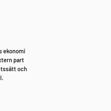
s ekonomi 
tern part 
tssätt och 
l.