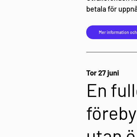
betala för uppn
Mer information oc
Tor 27 juni
En ful
föreby
utan ö