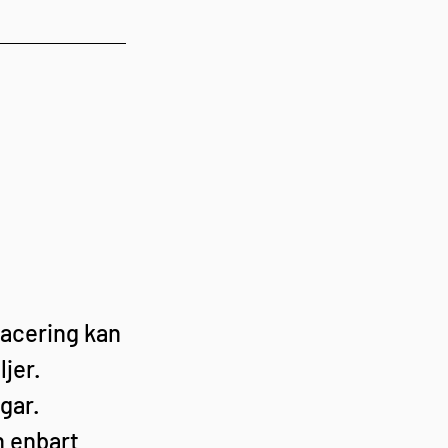
acering kan 
jer. 
gar. 
 enbart 